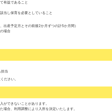
て有益であること
該当し保育を必要としていること
、出産予定月とその前後2か月ずつの計5か月間）
害の場合
合
も担当
意ください。
受入ができないことがあります。
った場合、利用調整により入所を決定いたします。