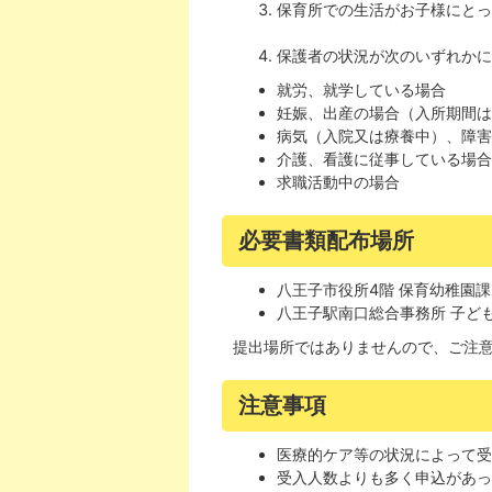
保育所での生活がお子様にとっ
保護者の状況が次のいずれかに
就労、就学している場合
妊娠、出産の場合（入所期間は
病気（入院又は療養中）、障
介護、看護に従事している場
求職活動中の場合
必要書類配布場所
八王子市役所4階 保育幼稚園課
八王子駅南口総合事務所 子ど
提出場所ではありませんので、ご注
注意事項
医療的ケア等の状況によって
受入人数よりも多く申込があ