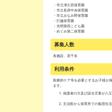
・市立津久田保育園
・市立長房中央保育園
・市立みなみ野保育園
・打越保育園
・光明第四こども園
・めぐみ第二保育園
募集人数
各施設、若干名
利用条件
医療的ケア等を必要とするお子様が
ます。
保護者の方及び該当児童が八王
主治医から保育所での集団生活