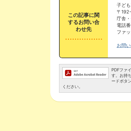
子ども
〒19
この記事に関
庁舎・
するお問い合
電話番号
わせ先
ファック
お問い
PDFファイ
す。お持ちで
ードボタ
ください。