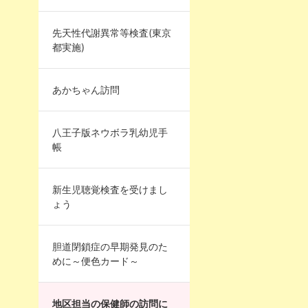
先天性代謝異常等検査(東京
都実施)
あかちゃん訪問
八王子版ネウボラ乳幼児手
帳
新生児聴覚検査を受けまし
ょう
胆道閉鎖症の早期発見のた
めに～便色カード～
地区担当の保健師の訪問に