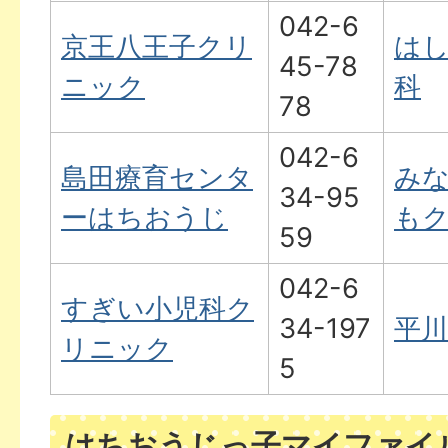
042-6
京王八王子クリ
は
45-78
ニック
科
78
042-6
島田療育センタ
み
34-95
ーはちおうじ
も
59
042-6
すぎい小児科ク
34-197
平川
リニック
5
はちおうじっ子マイファイ