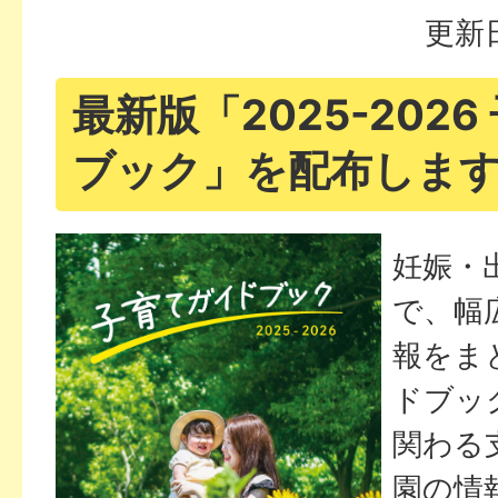
更新日
最新版「2025-202
ブック」を配布しま
妊娠・
で、幅
報をま
ドブッ
関わる
園の情