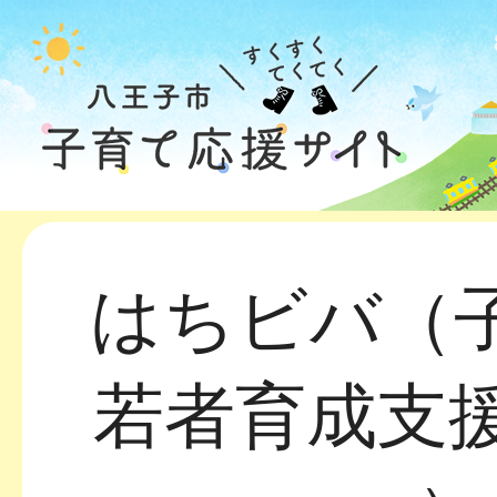
はちビバ（
若者育成支