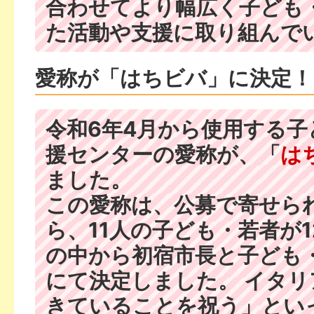
合わせてより幅広く子ども
た活動や支援に取り組んで
愛称が「はちビバ」に決定！
令和6年4月から使用する子
援センターの愛称が、「
は
ました。
この愛称は、公募で寄せられ
ら、11人の子ども・若者が
の中から初宿市長と子ども
にて決定しました。 イタ
きていることを祝う」とい